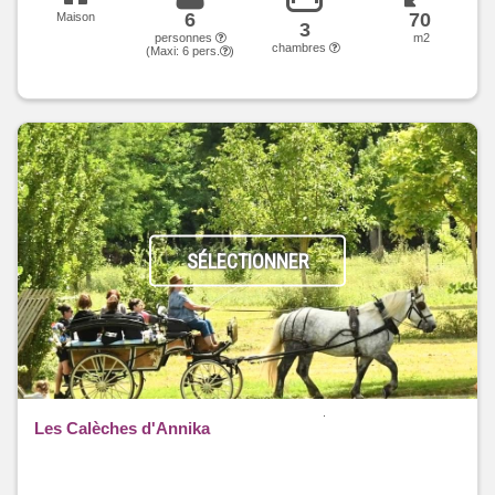
6
70
Maison
3
personnes
m2
chambres
(Maxi:
6
pers.
)
SÉLECTIONNER
Les Calèches d'Annika