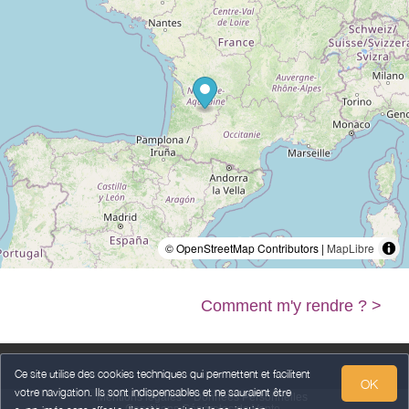
© OpenStreetMap Contributors |
MapLibre
Comment m'y rendre ? >
Ce site utilise des cookies techniques qui permettent et facilitent
OK
votre navigation. Ils sont indispensables et ne sauraient être
Mentions légales
Données Personnelles