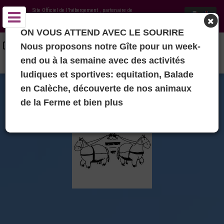
Site Officiel de l'hébergement
, partenaire de
Office de Tourisme Pays de Lauzun
ON VOUS ATTEND AVEC LE SOURIRE
GITE DES CALÈCHES ET PROMENADES EN CALÈCHES D'ANNIKA -
Nous proposons notre Gîte pour un week-
MIRAMONT-DE-GUYENNE
end ou à la semaine avec des activités
ludiques et sportives: equitation, Balade
en Calèche, découverte de nos animaux
de la Ferme et bien plus