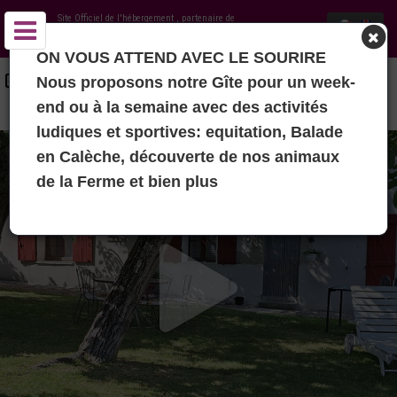
Site Officiel de l'hébergement
, partenaire de
Office de Tourisme Pays de Lauzun
ON VOUS ATTEND AVEC LE SOURIRE
GITE DES CALÈCHES ET PROMENADES EN CALÈCHES D'ANNIKA -
Nous proposons notre Gîte pour un week-
MIRAMONT-DE-GUYENNE
end ou à la semaine avec des activités
ludiques et sportives: equitation, Balade
en Calèche, découverte de nos animaux
de la Ferme et bien plus