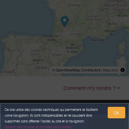
© OpenStreetMap Contributors |
MapLibre
Comment m'y rendre ? >
Ce site utilise des cookies techniques qui permettent et facilitent
OK
votre navigation. Ils sont indispensables et ne sauraient être
Mentions légales
Données Personnelles
Conditions Générales de Vente
supprimés sans affecter l’accès au site et la navigation.
Voir les dates
Indiquez vos dates
Gestion des cookies et données personnelles
Propulsé par
,
services destinés
aux hébergeurs et prestataires
weebnb