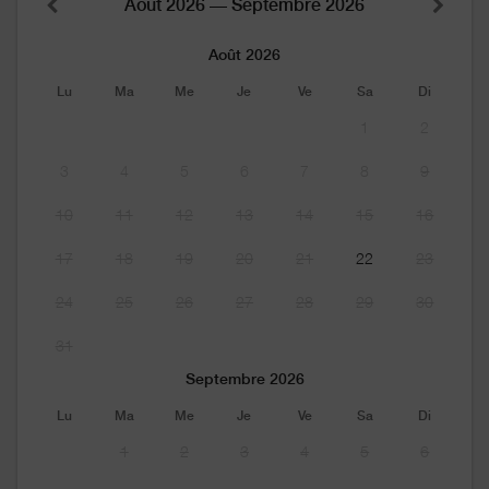
Août 2026 — Septembre 2026
Août 2026
Lu
Ma
Me
Je
Ve
Sa
Di
1
2
3
4
5
6
7
8
9
10
11
12
13
14
15
16
17
18
19
20
21
22
23
24
25
26
27
28
29
30
31
Septembre 2026
Lu
Ma
Me
Je
Ve
Sa
Di
1
2
3
4
5
6