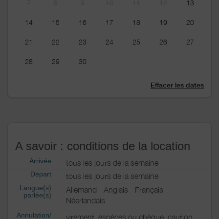
7
8
9
10
11
12
13
14
15
16
17
18
19
20
21
22
23
24
25
26
27
28
29
30
Effacer les dates
A savoir : conditions de la location
Arrivée
tous les jours de la semaine
Départ
tous les jours de la semaine
Langue(s)
Allemand
Anglais
Français
parlée(s)
Néerlandais
Annulation/
virement, espèces ou chèque, caution