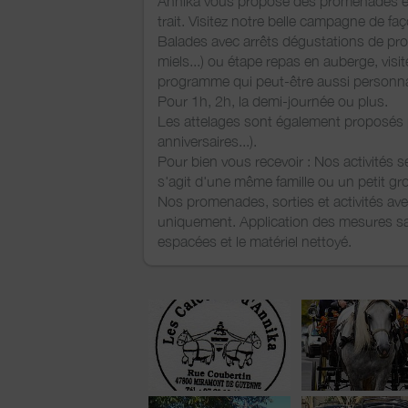
Annika vous propose des promenades en 
trait. Visitez notre belle campagne de faço
Balades avec arrêts dégustations de prod
miels...) ou étape repas en auberge, visi
programme qui peut-être aussi personna
Pour 1h, 2h, la demi-journée ou plus.
Les attelages sont également proposés p
anniversaires...).
Pour bien vous recevoir : Nos activités s
s'agit d'une même famille ou un petit gr
Nos promenades, sorties et activités ave
uniquement. Application des mesures sani
espacées et le matériel nettoyé.