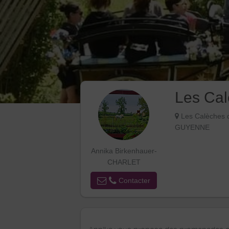
Les Cal
Les Calèches 
GUYENNE
Annika Birkenhauer-
CHARLET
Contacter