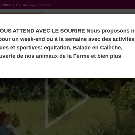
 de
Office de Tourisme Pays de Lauzun
OUS ATTEND AVEC LE SOURIRE Nous proposons n
ÉBERGEMENT
NOS ACTIVITÉS
MES RECOMMANDATIONS
AGENDA TOURISTIQUE
MON LIVRET
pour un week-end ou à la semaine avec des activités
ues et sportives: equitation, Balade en Calèche,
verte de nos animaux de la Ferme et bien plus