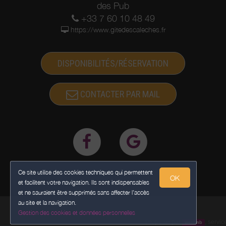
des Pub
+33 7 60 10 48 49
https://www.gitedescaleches.fr
DISPONIBILITÉS/RÉSERVATION
CONTACTER PAR MAIL
Ce site utilise des cookies techniques qui permettent
OK
et facilitent votre navigation. Ils sont indispensables
et ne sauraient être supprimés sans affecter l’accès
au site et la navigation.
Gestion des cookies et données personnelles
Propulsé par
,
servic
weebnb