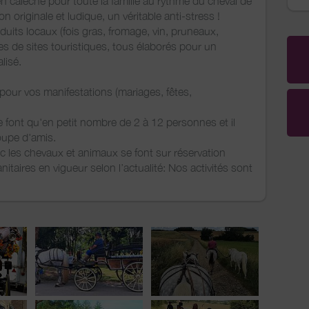
calèche pour toute la famille au rythme du cheval de
n originale et ludique, un véritable anti-stress !
uits locaux (fois gras, fromage, vin, pruneaux,
tes de sites touristiques, tous élaborés pour un
lisé.
our vos manifestations (mariages, fêtes,
e font qu'en petit nombre de 2 à 12 personnes et il
oupe d'amis.
c les chevaux et animaux se font sur réservation
taires en vigueur selon l’actualité: Nos activités sont