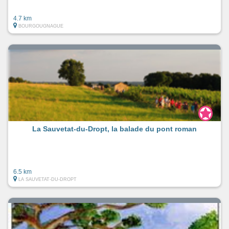
4.7 km
BOURGOUGNAGUE
La Sauvetat-du-Dropt, la balade du pont roman
6.5 km
LA SAUVETAT-DU-DROPT